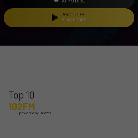
APP STORE
Disponível na
PLAY STORE
Top 10
102FM
powered by Deezer